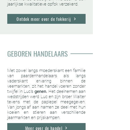
jaarlijkse kwalitatieve opfok verzekerd.
Ontdek meer over de fokkerij
GEBOREN HANDELAARS
Met zowel langs moederskant een familie
van paardenhandelaars als langs
vaderskant ervaring binnen de
veemarkten, zit het handel voeren zonder
twijfel in Luc's
genen.
Het deelnemen aan
wedstrijden werd Luc en zijn broer Walter
tevens met de paplepel meegegeven.
Van jongs af aan namen ze deel met hun
koeien en stieren aan verschillende
jaarmarkten en prijskampen.
Meer over de handel