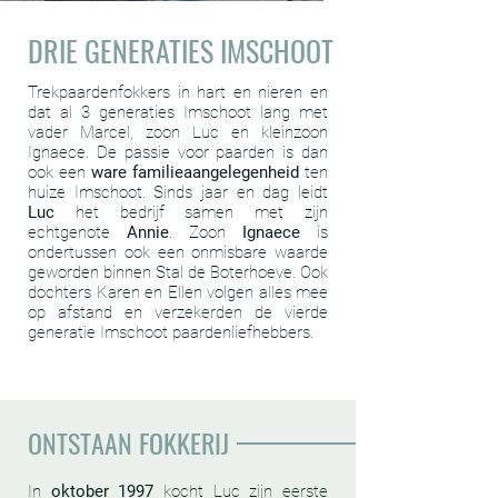
DRIE GENERATIES IMSCHOOT
Trekpaardenfokkers in hart en nieren en
dat al 3 generaties Imschoot lang met
vader Marcel, zoon Luc en kleinzoon
Ignaece. De passie voor paarden is dan
ook een
ware familieaangelegenheid
ten
huize Imschoot. Sinds jaar en dag leidt
Luc
het bedrijf samen met zijn
echtgenote
Annie
. Zoon
Ignaece
is
ondertussen ook een onmisbare waarde
geworden binnen Stal de Boterhoeve. Ook
dochters Karen en Ellen volgen alles mee
op afstand en verzekerden de vierde
generatie Imschoot paardenliefhebbers.
ONTSTAAN FOKKERIJ
In
oktober 1997
kocht Luc zijn eerste