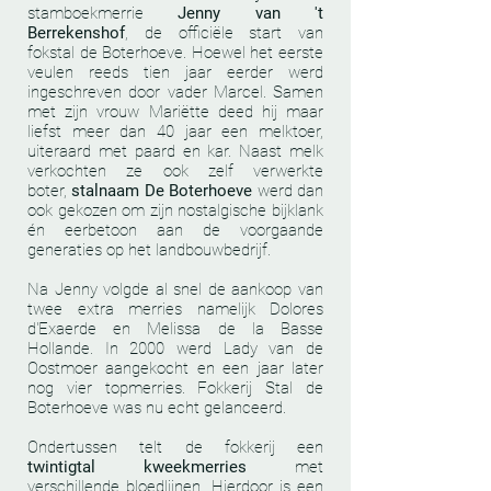
stamboekmerrie
Jenny van 't
Berrekenshof
, de officiële start van
fokstal de Boterhoeve. Hoewel het eerste
veulen reeds tien jaar eerder werd
ingeschreven door vader Marcel. Samen
met zijn vrouw Mariëtte deed hij maar
liefst meer dan 40 jaar een melktoer,
uiteraard met paard en kar. Naast melk
verkochten ze ook zelf verwerkte
boter,
stalnaam De Boterhoeve
werd dan
ook gekozen om zijn nostalgische bijklank
én eerbetoon aan de voorgaande
generaties op het landbouwbedrijf.
Na Jenny volgde al snel de aankoop van
twee extra merries namelijk Dolores
d'Exaerde en Melissa de la Basse
Hollande. In 2000 werd Lady van de
Oostmoer aangekocht en een jaar later
nog vier topmerries. Fokkerij Stal de
Boterhoeve was nu echt gelanceerd.
Ondertussen telt de fokkerij een
twintigtal kweekmerries
met
verschillende bloedlijnen. Hierdoor is een